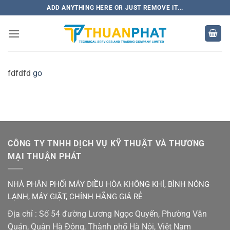
Bỏ
ADD ANYTHING HERE OR JUST REMOVE IT...
qua
nội
dung
fdfdfd
go
CÔNG TY TNHH DỊCH VỤ KỸ THUẬT VÀ THƯƠNG
MẠI THUẬN PHÁT
NHÀ PHÂN PHỐI MÁY ĐIỀU HÒA KHÔNG KHÍ, BÌNH NÓNG
LẠNH, MÁY GIẶT, CHÍNH HÃNG GIÁ RẺ
Địa chỉ : Số 54 đường Lương Ngọc Quyến, Phường Văn
Quán, Quận Hà Đông, Thành phố Hà Nội, Việt Nam