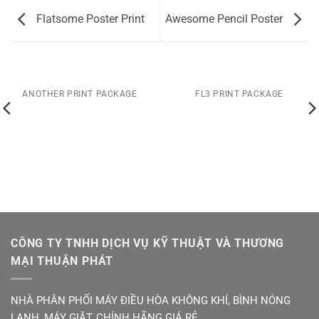
Flatsome Poster Print
Awesome Pencil Poster
ANOTHER PRINT PACKAGE
FL3 PRINT PACKAGE
CÔNG TY TNHH DỊCH VỤ KỸ THUẬT VÀ THƯƠNG
MẠI THUẬN PHÁT
NHÀ PHÂN PHỐI MÁY ĐIỀU HÒA KHÔNG KHÍ, BÌNH NÓNG
LẠNH, MÁY GIẶT, CHÍNH HÃNG GIÁ RẺ