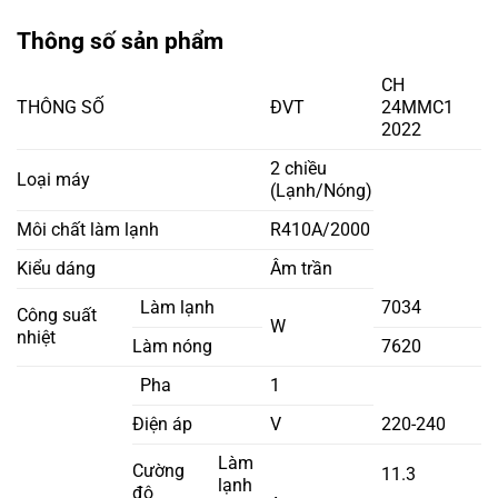
Thông số sản phẩm
CH
THÔNG SỐ
ĐVT
24MMC1
2022
2 chiều
Loại máy
(Lạnh/Nóng)
Môi chất làm lạnh
R410A/2000
Kiểu dáng
Âm trần
Làm lạnh
7034
Công suất
W
nhiệt
Làm nóng
7620
Pha
1
Điện áp
V
220-240
Làm
Cường
11.3
lạnh
độ