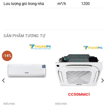
Lưu lượng gió trong nhà
m³/h
1200
SẢN PHẨM TƯƠNG TỰ
-14%
ĐIỀU HÒA
ĐIỀU HÒA