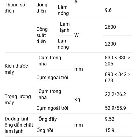
A
Thông số
dòng
Làm
9.6
điện
điện
nóng
Làm
2600
Công
lạnh
suất
W
Làm
điện
2200
nóng
Cụm trong
830 × 830 ×
nhà
205
Kích thước
mm
máy
890 × 342 ×
Cụm ngoài trời
673
Cụm trong
22.2/26.2
Trọng lượng
nhà
Kg
máy
Cụm ngoài trời
52.9/55.9
Đường kính
Ống đẩy
9.52
ống dẫn chất
mm
Ống hồi
15.9
làm lạnh