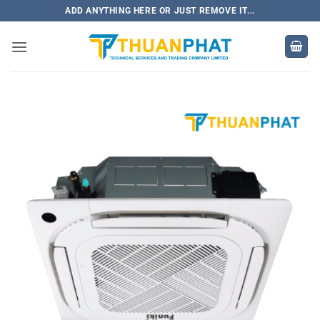
Bỏ
ADD ANYTHING HERE OR JUST REMOVE IT...
qua
nội
dung