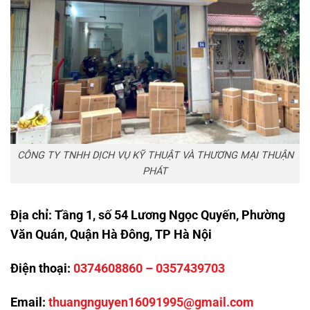
CÔNG TY TNHH DỊCH VỤ KỸ THUẬT VÀ THƯƠNG MẠI THUẬN
PHÁT
Địa chỉ:
Tầng 1, số 54 Lương Ngọc Quyến, Phường
Văn Quán, Quận Hà Đông, TP Hà Nội
Điện thoại:
0374608860
–
0357439703
Email:
thuangnguyen16091995@gmail.com