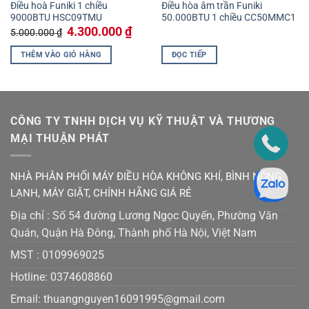
Điều hoà Funiki 1 chiều
Điều hòa âm trần Funiki
9000BTU HSC09TMU
50.000BTU 1 chiều CC50MMC1
Giá
Giá
4.300.000
₫
5.000.000
₫
gốc
hiện
là:
tại
THÊM VÀO GIỎ HÀNG
ĐỌC TIẾP
5.000.000 ₫.
là:
0.000 ₫.
4.300.000 ₫.
CÔNG TY TNHH DỊCH VỤ KỸ THUẬT VÀ THƯƠNG
MẠI THUẬN PHÁT
NHÀ PHÂN PHỐI MÁY ĐIỀU HÒA KHÔNG KHÍ, BÌNH NÓNG
LẠNH, MÁY GIẶT, CHÍNH HÃNG GIÁ RẺ
Địa chỉ : Số 54 đường Lương Ngọc Quyến, Phường Văn
Quán, Quận Hà Đông, Thành phố Hà Nội, Việt Nam
MST :
0109969025
Hotline: 0374608860
Email:
thuangnguyen16091995@gmail.co
m