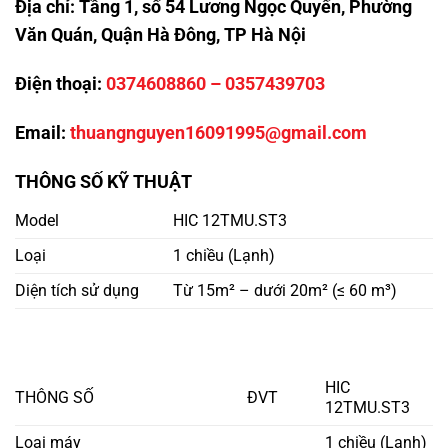
Địa chỉ:
Tầng 1, số 54 Lương Ngọc Quyến, Phường
Văn Quán, Quận Hà Đông, TP Hà Nội
Điện thoại:
0374608860
–
0357439703
Email:
thuangnguyen16091995@gmail.com
THÔNG SỐ KỸ THUẬT
Model
HIC 12TMU.ST3
Loại
1 chiều (Lạnh)
Diện tích sử dụng
Từ 15m² – dưới 20m² (≤ 60 m³)
HIC
THÔNG SỐ
ĐVT
12TMU.ST3
Loại máy
1 chiều (Lạnh)