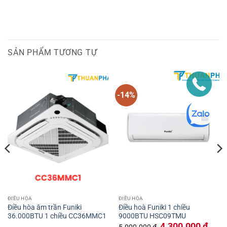
SẢN PHẨM TƯƠNG TỰ
-14%
ĐIỀU HÒA
ĐIỀU HÒA
Điều hòa âm trần Funiki
Điều hoà Funiki 1 chiều
36.000BTU 1 chiều CC36MMC1
9000BTU HSC09TMU
iá
Giá
Giá
4.300.000
₫
5.000.000
₫