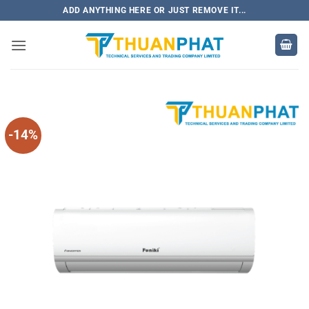
Bỏ
ADD ANYTHING HERE OR JUST REMOVE IT...
qua
nội
dung
-14%