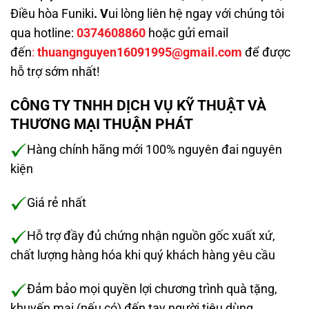
Điều hòa Funiki
. V
ui lòng liên hệ ngay với chúng tôi
qua hotline:
0374608860
hoặc gửi email
đến
:
thuangnguyen16091995@gmail.com
để được
hỗ trợ sớm nhất!
CÔNG TY TNHH DỊCH VỤ KỸ THUẬT VÀ
THƯƠNG MẠI THUẬN PHÁT
Hàng chính hãng mới 100% nguyên đai nguyên
kiện
Giá rẻ nhất
Hỗ trợ đầy đủ chứng nhận nguồn gốc xuất xứ,
chất lượng hàng hóa khi quý khách hàng yêu cầu
Đảm bảo mọi quyền lợi chương trình quà tặng,
khuyến mại (nếu có) đến tay người tiêu dùng