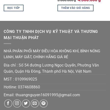
iện
gốc
hiện
i
là:
tại
ĐỌC TIẾP
THÊM VÀO GIỎ HÀNG
:
5.000.000 ₫.
là:
9.350.000 ₫.
4.300
CÔNG TY TNHH DỊCH VỤ KỸ THUẬT VÀ THƯƠNG
MẠI THUẬN PHÁT
NHÀ PHÂN PHỐI MÁY ĐIỀU HÒA KHÔNG KHÍ, BÌNH NÓNG
LẠNH, MÁY GIẶT, CHÍNH HÃNG GIÁ RẺ
Địa chỉ : Số 54 đường Lương Ngọc Quyến, Phường Văn
Quán, Quận Hà Đông, Thành phố Hà Nội, Việt Nam
MST :
0109969025
Hotline: 0374608860
Email:
thuangnguyen16091995@gmail.co
m