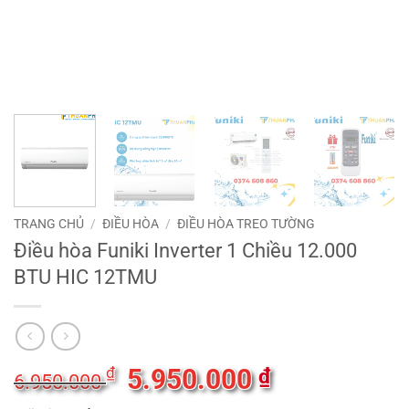
TRANG CHỦ
/
ĐIỀU HÒA
/
ĐIỀU HÒA TREO TƯỜNG
Điều hòa Funiki Inverter 1 Chiều 12.000
BTU HIC 12TMU
Giá
5.950.000
Giá
₫
₫
6.950.000
gốc
hiện