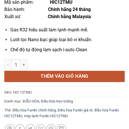
Mã sản phẩm
:
là:
HIC12TMU
tại
6.950.000 ₫.
là:
Bảo hành
:
Chính hãng
24 tháng
5.950.000 ₫.
Xuất xứ:
Chính hãng Malaysia
Gas R32 hiệu suất làm lạnh mạnh mẽ.
Lưới lọc Nano bạc giúp loại bỏ vi khuẩn.
Chế độ tự động làm sạch i-auto Clean
Điều hòa Funiki Inverter 1 Chiều 12.000 BTU HIC 12TMU số lượng
THÊM VÀO GIỎ HÀNG
SKU:
HIC 12TMU
Danh mục:
ĐIỀU HÒA
,
Điều hòa treo tường
Thẻ:
điều hòa Funiki chính hãng
,
Điều hòa Funiki giá rẻ
,
điều hòa Funiki
HIC12TMU
,
máy lạnh Funiki HIC12TMU