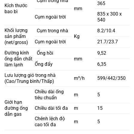
Cụm trong nhà
365
Kích thước
mm
bao bì
835 x 300 x
Cụm ngoài trời
540
Khối lượng
Cụm trong nhà
8.2/10.4
sản phẩm
Kg
Cụm ngoài trời
21.7/23.7
(net/gross)
Đường kính
Ống hồi
9,52
ống dẫn chất
mm
Ống đẩy
6,35
làm lạnh
Lưu lượng gió trong nhà
m³/h
599/442/350
(Cao/Trung bình/Thấp)
Chiều dài ống
m
5
tiêu chuẩn
Giới hạn
đường ống
Chiều dài tối đa
m
15
dẫn gas
Chênh lệch độ
m
5
cao tối đa