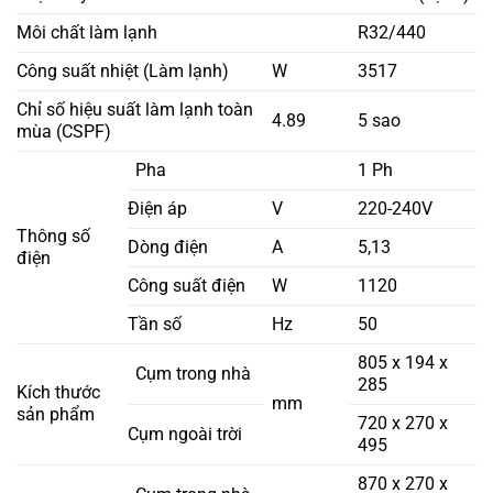
Môi chất làm lạnh
R32/440
Công suất nhiệt (Làm lạnh)
W
3517
Chỉ số hiệu suất làm lạnh toàn
4.89
5 sao
mùa (CSPF)
Pha
1 Ph
Điện áp
V
220-240V
Thông số
Dòng điện
A
5,13
điện
Công suất điện
W
1120
Tần số
Hz
50
805 x 194 x
Cụm trong nhà
285
Kích thước
mm
sản phẩm
720 x 270 x
Cụm ngoài trời
495
870 x 270 x