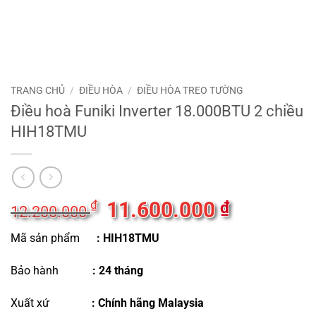
TRANG CHỦ
/
ĐIỀU HÒA
/
ĐIỀU HÒA TREO TƯỜNG
Điều hoà Funiki Inverter 18.000BTU 2 chiều
HIH18TMU
Giá
11.600.000
Giá
₫
₫
12.200.000
gốc
hiện
Mã sản phẩm
: HIH18TMU
là:
tại
12.200.000 ₫.
là:
Bảo hành
:
24 tháng
11.600.000
Xuất xứ
: Chính hãng Malaysia