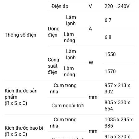
Điện áp
V
220 ̴ 240V
Làm
6.7
lạnh
Dòng
A
Làm
Thông số điện
điện
6.8
nóng
Làm
1550
lạnh
Công
W
suất
Làm
1570
điện
nóng
Cụm trong
957 x 213 x
Kích thước sản
nhà
302
phẩm
mm
805 x 330 x
(R x S x C)
Cụm ngoài trời
554
Cụm trong
1035 x 295 x
nhà
385
Kích thước bao bì
mm
(R x S x C)
915 x 370 x