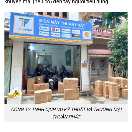
khuyến mại (nếu có) đến tay người tiêu dùng
CÔNG TY TNHH DỊCH VỤ KỸ THUẬT VÀ THƯƠNG MẠI
THUẬN PHÁT