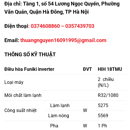
Địa chỉ:
Tầng 1, số 54 Lương Ngọc Quyến, Phường
Văn Quán, Quận Hà Đông, TP Hà Nội
Điện thoại
:
0374608860
–
0357439703
Email:
thuangnguyen16091995@gmail.com
THÔNG SỐ KỸ THUẬT
Điều hòa Funiki inverter
ĐVT
HIH 18TMU
2 chiều
Loại máy
(N/L)
Môi chất làm lạnh
R32/1080
Làm lạnh
5275
Công suất nhiệt
W
Làm nóng
5569
Pha
W
1 Ph