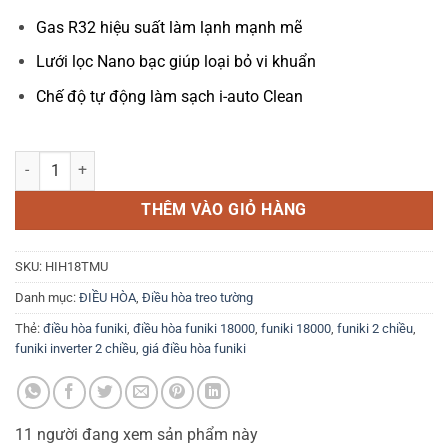
Gas R32 hiệu suất làm lạnh mạnh mẽ
Lưới lọc Nano bạc giúp loại bỏ vi khuẩn
Chế độ tự động làm sạch i-auto Clean
Điều hoà Funiki Inverter 18.000BTU 2 chiều HIH18TMU số lượng
THÊM VÀO GIỎ HÀNG
SKU:
HIH18TMU
Danh mục:
ĐIỀU HÒA
,
Điều hòa treo tường
Thẻ:
điều hòa funiki
,
điều hòa funiki 18000
,
funiki 18000
,
funiki 2 chiều
,
funiki inverter 2 chiều
,
giá điều hòa funiki
11
người đang xem sản phẩm này