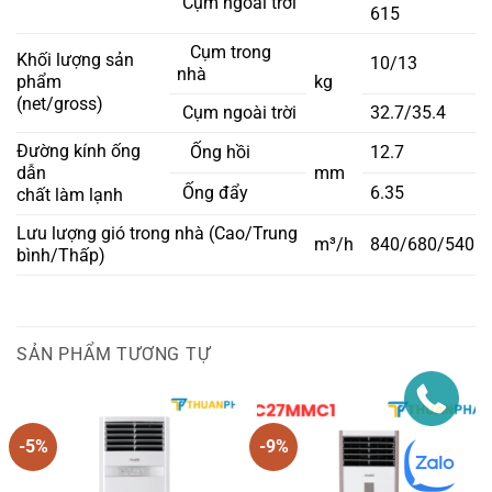
Cụm ngoài trời
615
Cụm trong
Khối lượng sản
10/13
nhà
phẩm
kg
(net/gross)
Cụm ngoài trời
32.7/35.4
Đường kính ống
Ống hồi
12.7
dẫn
mm
Ống đẩy
6.35
chất làm lạnh
Lưu lượng gió trong nhà (Cao/Trung
m³/h
840/680/540
bình/Thấp)
SẢN PHẨM TƯƠNG TỰ
-5%
-9%