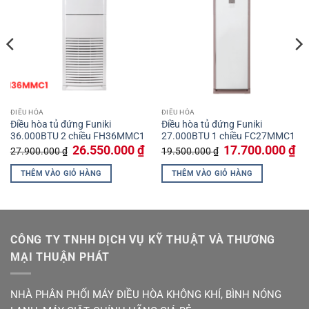
ĐIỀU HÒA
ĐIỀU HÒA
Điều hòa tủ đứng Funiki
Điều hòa tủ đứng Funiki
36.000BTU 2 chiều FH36MMC1
27.000BTU 1 chiều FC27MMC1
Giá
Giá
Giá
Giá
26.550.000
₫
17.700.000
₫
27.900.000
₫
19.500.000
₫
gốc
hiện
gốc
hiệ
là:
tại
là:
tại
THÊM VÀO GIỎ HÀNG
THÊM VÀO GIỎ HÀNG
27.900.000 ₫.
là:
19.500.000 ₫.
là:
0.000 ₫.
26.550.000 ₫.
17.
CÔNG TY TNHH DỊCH VỤ KỸ THUẬT VÀ THƯƠNG
MẠI THUẬN PHÁT
NHÀ PHÂN PHỐI MÁY ĐIỀU HÒA KHÔNG KHÍ, BÌNH NÓNG