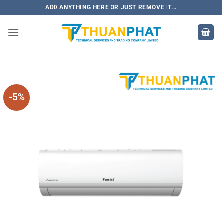
Bỏ
ADD ANYTHING HERE OR JUST REMOVE IT...
qua
nội
dung
-5%