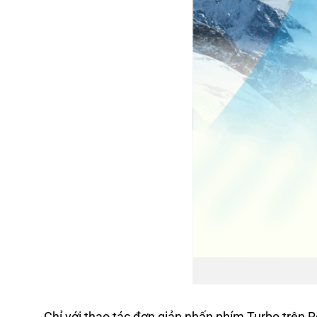
Chỉ với thao tác đơn giản nhấn phím Turbo trên 