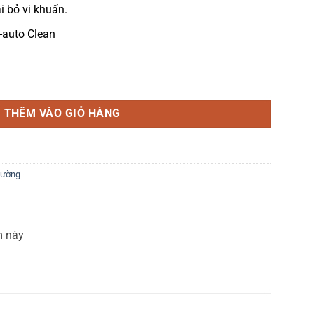
i bỏ vi khuẩn.
-auto Clean
ều 12.000BTU HIH12TMU số lượng
THÊM VÀO GIỎ HÀNG
tường
m này