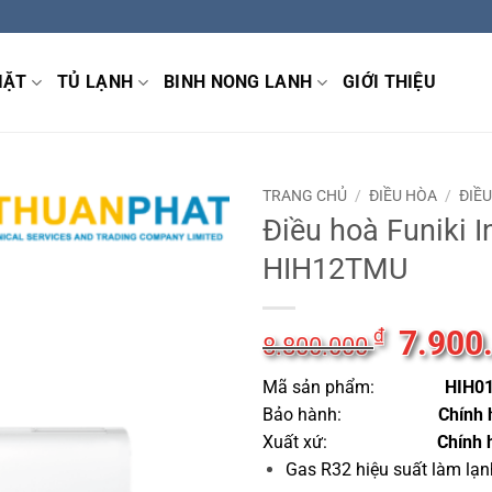
IẶT
TỦ LẠNH
BINH NONG LANH
GIỚI THIỆU
TRANG CHỦ
/
ĐIỀU HÒA
/
ĐIỀ
Điều hoà Funiki
HIH12TMU
Giá
7.900
₫
8.800.000
gốc
Mã sản phẩm
:
là:
HIH
0
8.800.0
Bảo hành
:
Chính 
Xuất xứ:
Chính h
Gas R32 hiệu suất làm lạ