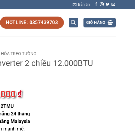
Bản tin
HOTLINE: 0357439703
GIỎ HÀNG
U HÒA TREO TƯỜNG
 Inverter 2 chiều 12.000BTU
.000
Giá
₫
hiện
12TMU
tại
00 ₫.
là:
hãng
24 tháng
7.900.000 ₫.
ãng Malaysia
nh mạnh mẽ.