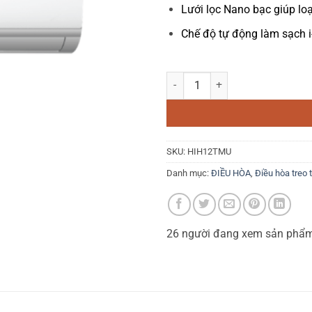
Lưới lọc Nano bạc giúp loạ
Chế độ tự động làm sạch i
Điều hoà Funiki Inverter 2 chi
SKU:
HIH12TMU
Danh mục:
ĐIỀU HÒA
,
Điều hòa treo 
26
người đang xem sản phẩ