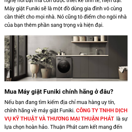
nghệ nổi bật mà còn được thiết kế tinh tế, hiện đại.
Máy giặt Funiki sẽ là một đồ dùng gia đình vô cùng
cần thiết cho mọi nhà. Nó cũng tô điểm cho ngôi nhà
của bạn thêm phần sang trọng và hiện đại.
Mua Máy giặt Funiki chính hãng ở đâu?
Nếu bạn đang tìm kiếm địa chỉ mua hàng uy tín,
chính hãng về máy giặt Funiki.
CÔNG TY TNHH DỊCH
VỤ KỸ THUẬT VÀ THƯƠNG MẠI THUẬN PHÁT
là sự
lựa chọn hoàn hảo. Thuận Phát cam kết mang đến