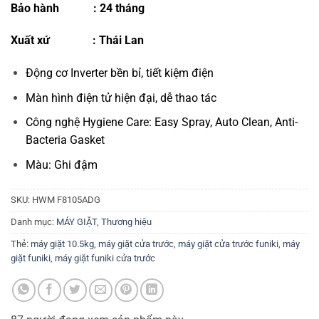
Bảo hành
:
24 tháng
Xuất xứ
: Thái Lan
Động cơ Inverter bền bỉ, tiết kiệm điện
Màn hình điện tử hiện đại, dễ thao tác
Công nghệ Hygiene Care: Easy Spray, Auto Clean, Anti-
Bacteria Gasket
Màu: Ghi đậm
SKU:
HWM F8105ADG
Danh mục:
MÁY GIẶT
,
Thương hiệu
Thẻ:
máy giặt 10.5kg
,
máy giặt cửa trước
,
máy giặt cửa trước funiki
,
máy
giặt funiki
,
máy giặt funiki cửa trước