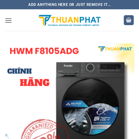
Bỏ
ADD ANYTHING HERE OR JUST REMOVE IT...
qua
nội
dung