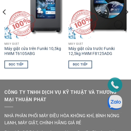
MÁY GIẶT
MÁY GIẶT
Máy giặt cửa trên Funiki 10,5kg
Máy giặt cửa trước Funiki
HWM T6105ABG
12,5kg HWM F8125ADG
ĐỌC TIẾP
ĐỌC TIẾP
CÔNG TY TNHH DỊCH VỤ KỸ THUẬT VÀ THƯƠNG
MẠI THUẬN PHÁT
NHÀ PHÂN PHỐI MÁY ĐIỀU HÒA KHÔNG KHÍ, BÌNH NÓNG
LẠNH, MÁY GIẶT, CHÍNH HÃNG GIÁ RẺ