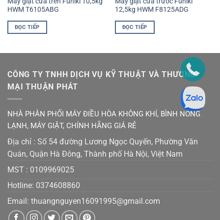
Máy giặt cửa trên Funiki 10,5kg
Máy giặt cửa trước Funiki
HWM T6105ABG
12,5kg HWM F8125ADG
ĐỌC TIẾP
ĐỌC TIẾP
CÔNG TY TNHH DỊCH VỤ KỸ THUẬT VÀ THƯƠNG
MẠI THUẬN PHÁT
NHÀ PHÂN PHỐI MÁY ĐIỀU HÒA KHÔNG KHÍ, BÌNH NÓNG
LẠNH, MÁY GIẶT, CHÍNH HÃNG GIÁ RẺ
Địa chỉ : Số 54 đường Lương Ngọc Quyến, Phường Văn
Quán, Quận Hà Đông, Thành phố Hà Nội, Việt Nam
MST :
0109969025
Hotline: 0374608860
Email:
thuangnguyen16091995@gmail.co
m