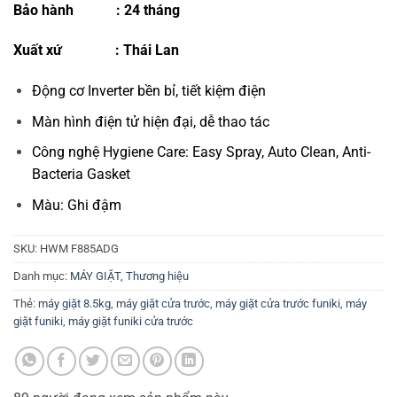
Bảo hành
:
24 tháng
Xuất xứ
: Thái Lan
Động cơ Inverter bền bỉ, tiết kiệm điện
Màn hình điện tử hiện đại, dễ thao tác
Công nghệ Hygiene Care: Easy Spray, Auto Clean, Anti-
Bacteria Gasket
Màu: Ghi đậm
SKU:
HWM F885ADG
Danh mục:
MÁY GIẶT
,
Thương hiệu
Thẻ:
máy giặt 8.5kg
,
máy giặt cửa trước
,
máy giặt cửa trước funiki
,
máy
giặt funiki
,
máy giặt funiki cửa trước