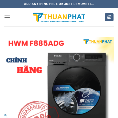
Bỏ
ADD ANYTHING HERE OR JUST REMOVE IT...
qua
nội
dung