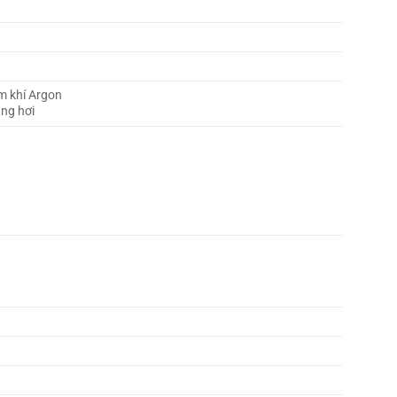
èm khí Argon
ằng hơi