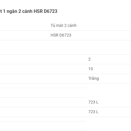
át 1 ngăn 2 cánh HSR D6723
Tủ mát 2 cánh
HSR D6723
2
10
Trắng
723 L
723 L