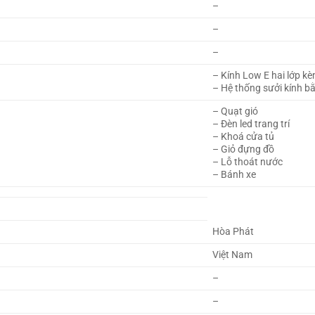
–
–
–
– Kính Low E hai lớp k
– Hệ thống sưởi kính b
– Quạt gió
– Đèn led trang trí
– Khoá cửa tủ
– Giỏ đựng đồ
– Lỗ thoát nước
– Bánh xe
Hòa Phát
Việt Nam
–
–