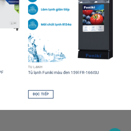
TỦ LẠNH
PF
Tủ lạnh Funiki màu đen 159l FR-166ISU
ĐỌC TIẾP