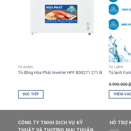
TỦ ĐÔNG
TỦ LẠNH
 HPF-
Tủ đông Hòa Phát Inverter HPF BD8271 271 lít
Tủ lạnh Fun
3.990.000
₫
ĐỌC TIẾP
THÊM VÀO
CÔNG TY TNHH DỊCH VỤ KỸ
HỖ TRỢ 
THUẬT VÀ THƯƠNG MẠI THUẬN