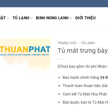
IẶT
TỦ LẠNH
BINH NONG LANH
GIỚI THIỆU
TRANG CHỦ
/
TỦ LẠNH
Tủ mát trưng bày
(Chưa bao gồm chi phí Nhân c
Bảo hành chính hãng
24 t
Thanh toán thuận tiện, bằ
Cam kết Tủ Mát Hòa Phát
Bán buôn, bán lẻ Tủ Mát 