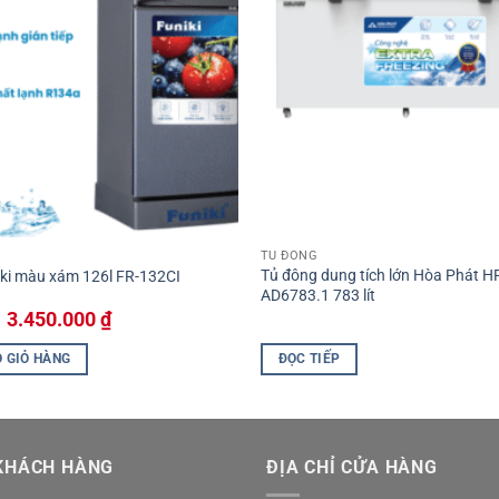
TỦ ĐÔNG
Tủ đông dung tích lớn Hòa Phát H
iki màu xám 126l FR-132CI
AD6783.1 783 lít
Giá
Giá
3.450.000
₫
gốc
hiện
là:
tại
 GIỎ HÀNG
ĐỌC TIẾP
3.990.000 ₫.
là:
3.450.000 ₫.
KHÁCH HÀNG
ĐỊA CHỈ CỬA HÀNG