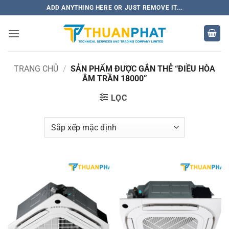
Bỏ
ADD ANYTHING HERE OR JUST REMOVE IT...
qua
nội
dung
TRANG CHỦ
/
SẢN PHẨM ĐƯỢC GẮN THẺ “ĐIỀU HÒA
ÂM TRẦN 18000”
LỌC