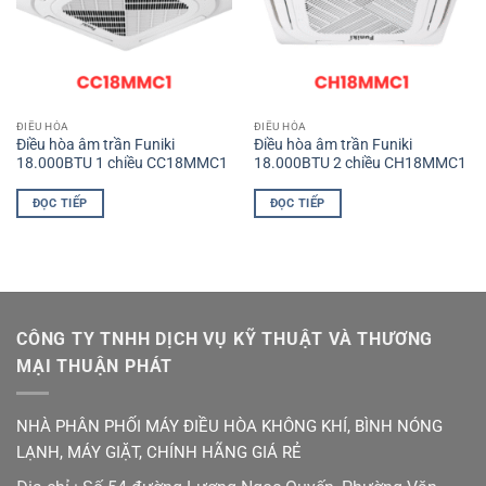
ĐIỀU HÒA
ĐIỀU HÒA
Điều hòa âm trần Funiki
Điều hòa âm trần Funiki
18.000BTU 1 chiều CC18MMC1
18.000BTU 2 chiều CH18MMC1
ĐỌC TIẾP
ĐỌC TIẾP
CÔNG TY TNHH DỊCH VỤ KỸ THUẬT VÀ THƯƠNG
MẠI THUẬN PHÁT
NHÀ PHÂN PHỐI MÁY ĐIỀU HÒA KHÔNG KHÍ, BÌNH NÓNG
LẠNH, MÁY GIẶT, CHÍNH HÃNG GIÁ RẺ