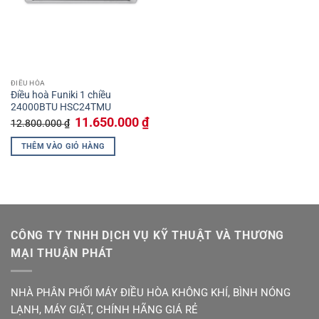
ĐIỀU HÒA
Điều hoà Funiki 1 chiều
24000BTU HSC24TMU
Giá
Giá
11.650.000
₫
12.800.000
₫
gốc
hiện
là:
tại
THÊM VÀO GIỎ HÀNG
12.800.000 ₫.
là:
11.650.000 ₫.
CÔNG TY TNHH DỊCH VỤ KỸ THUẬT VÀ THƯƠNG
MẠI THUẬN PHÁT
NHÀ PHÂN PHỐI MÁY ĐIỀU HÒA KHÔNG KHÍ, BÌNH NÓNG
LẠNH, MÁY GIẶT, CHÍNH HÃNG GIÁ RẺ