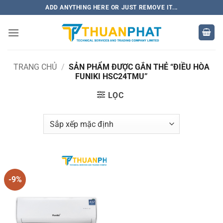
Bỏ
ADD ANYTHING HERE OR JUST REMOVE IT...
qua
nội
dung
TRANG CHỦ
/
SẢN PHẨM ĐƯỢC GẮN THẺ “ĐIỀU HÒA
FUNIKI HSC24TMU”
LỌC
-9%