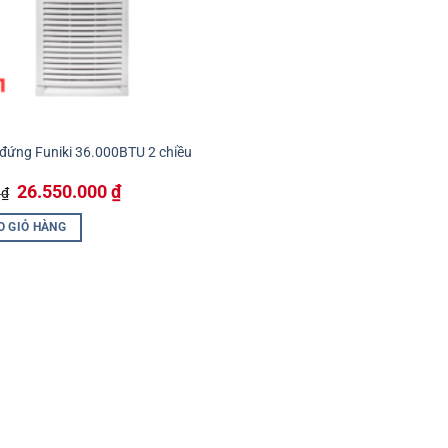
 đứng Funiki 36.000BTU 2 chiều
1
Giá
Giá
26.550.000
₫
0
₫
gốc
hiện
là:
tại
O GIỎ HÀNG
27.900.000 ₫.
là:
26.550.000 ₫.