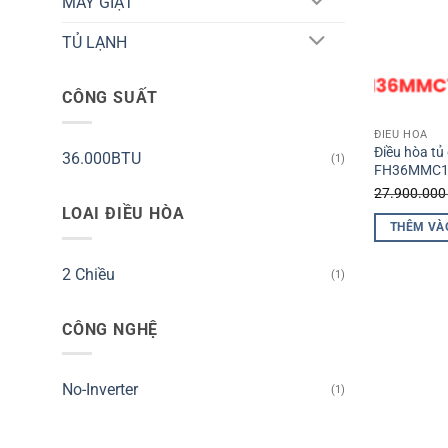
MÁY GIẶT
TỦ LẠNH
CÔNG SUẤT
ĐIỀU HÒA
Điều hòa tủ
36.000BTU
(1)
FH36MMC
27.900.00
LOAI ĐIỀU HÒA
THÊM VÀ
2 Chiều
(1)
CÔNG NGHỆ
No-Inverter
(1)