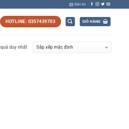
Bản tin
HOTLINE: 0357439703
GIỎ HÀNG
t quả duy nhất