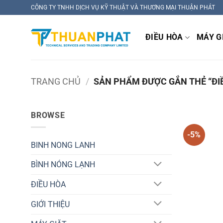
Bỏ
CÔNG TY TNHH DỊCH VỤ KỸ THUẬT VÀ THƯƠNG MẠI THUẬN PHÁT
qua
nội
ĐIỀU HÒA
MÁY G
dung
TRANG CHỦ
/
SẢN PHẨM ĐƯỢC GẮN THẺ “ĐIỀ
BROWSE
-5%
BINH NONG LANH
BÌNH NÓNG LẠNH
ĐIỀU HÒA
GIỚI THIỆU