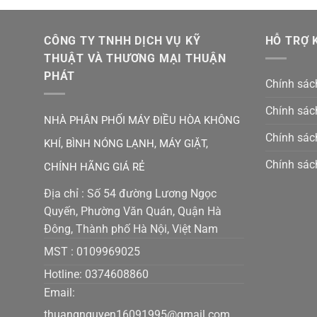
CÔNG TY TNHH DỊCH VỤ KỸ
HỖ TRỢ 
THUẬT VÀ THƯƠNG MẠI THUẬN
PHÁT
Chính sách
Chính sác
NHÀ PHÂN PHỐI MÁY ĐIỀU HÒA KHÔNG
Chính sác
KHÍ, BÌNH NÓNG LẠNH, MÁY GIẶT,
Chính sác
CHÍNH HÃNG GIÁ RẺ
Địa chỉ : Số 54 đường Lương Ngọc
Quyến, Phường Văn Quán, Quận Hà
Đông, Thành phố Hà Nội, Việt Nam
MST :
0109969025
Hotline: 0374608860
Email:
thuangnguyen16091995@gmail.co
m