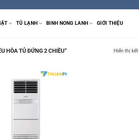
IẶT
TỦ LẠNH
BINH NONG LANH
GIỚI THIỆU
U HÒA TỦ ĐỨNG 2 CHIỀU”
Hiển thị kế