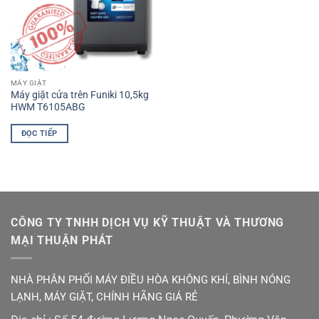
MÁY GIẶT
Máy giặt cửa trên Funiki 10,5kg
HWM T6105ABG
ĐỌC TIẾP
CÔNG TY TNHH DỊCH VỤ KỸ THUẬT VÀ THƯƠNG
MẠI THUẬN PHÁT
NHÀ PHÂN PHỐI MÁY ĐIỀU HÒA KHÔNG KHÍ, BÌNH NÓNG
LẠNH, MÁY GIẶT, CHÍNH HÃNG GIÁ RẺ