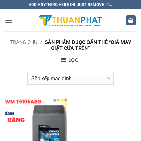
Bỏ
ADD ANYTHING HERE OR JUST REMOVE IT...
qua
nội
dung
TRANG CHỦ
/
SẢN PHẨM ĐƯỢC GẮN THẺ “GIÁ MÁY
GIẶT CỬA TRÊN”
LỌC