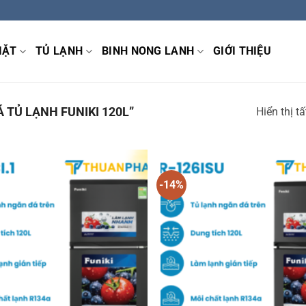
IẶT
TỦ LẠNH
BINH NONG LANH
GIỚI THIỆU
 TỦ LẠNH FUNIKI 120L”
Hiển thị t
-14%