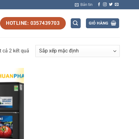
Bản tin
HOTLINE: 0357439703
GIỎ HÀNG
ất cả 2 kết quả