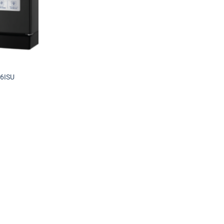
26ISU
.000 ₫.