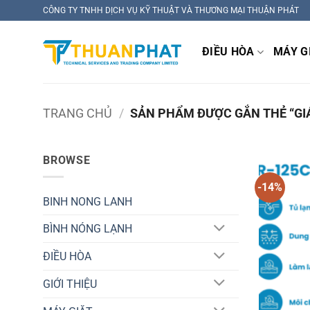
Bỏ
CÔNG TY TNHH DỊCH VỤ KỸ THUẬT VÀ THƯƠNG MẠI THUẬN PHÁT
qua
nội
ĐIỀU HÒA
MÁY G
dung
TRANG CHỦ
/
SẢN PHẨM ĐƯỢC GẮN THẺ “GIÁ
BROWSE
-14%
BINH NONG LANH
BÌNH NÓNG LẠNH
ĐIỀU HÒA
GIỚI THIỆU