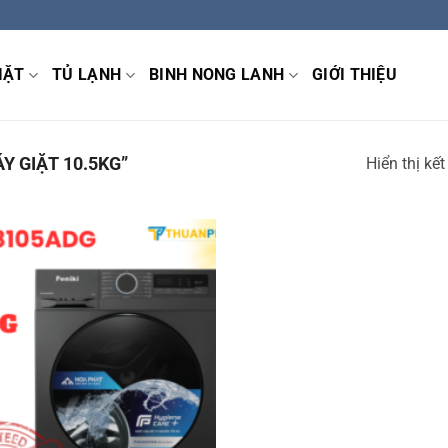
IẶT
TỦ LẠNH
BINH NONG LANH
GIỚI THIỆU
 GIẶT 10.5KG”
Hiển thị kế