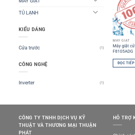
MÁY GIẶT
TỦ LẠNH
KIỂU DÁNG
MÁY GIẶT
Máy giặt cử
Cửa trước
(1)
F8105ADG
ĐỌC TIẾP
CÔNG NGHỆ
Inverter
(1)
CÔNG TY TNHH DỊCH VỤ KỸ
HỖ TRỢ 
THUẬT VÀ THƯƠNG MẠI THUẬN
PHÁT