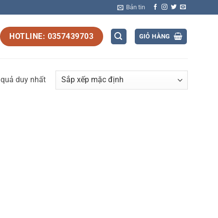
Bản tin
HOTLINE: 0357439703
GIỎ HÀNG
t quả duy nhất