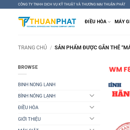
Bỏ
CÔNG TY TNHH DỊCH VỤ KỸ THUẬT VÀ THƯƠNG MẠI THUẬN PHÁT
qua
nội
ĐIỀU HÒA
MÁY G
dung
TRANG CHỦ
/
SẢN PHẨM ĐƯỢC GẮN THẺ “MÁY
BROWSE
BINH NONG LANH
BÌNH NÓNG LẠNH
ĐIỀU HÒA
GIỚI THIỆU