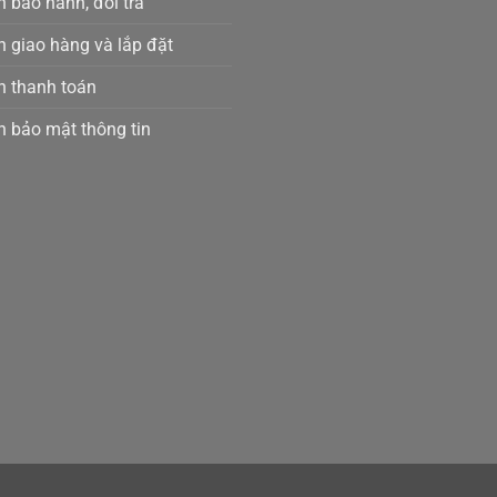
 bảo hành, đổi trả
h giao hàng và lắp đặt
h thanh toán
h bảo mật thông tin