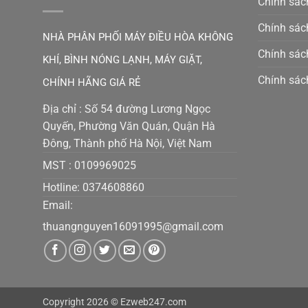
Chính sách
Chính sác
NHÀ PHÂN PHỐI MÁY ĐIỀU HÒA KHÔNG
Chính sác
KHÍ, BÌNH NÓNG LẠNH, MÁY GIẶT,
Chính sác
CHÍNH HÃNG GIÁ RẺ
Địa chỉ : Số 54 đường Lương Ngọc
Quyến, Phường Văn Quán, Quận Hà
Đông, Thành phố Hà Nội, Việt Nam
MST :
0109969025
Hotline: 0374608860
Email:
thuangnguyen16091995@gmail.co
m
Copyright 2026 ©
Ezweb247.com