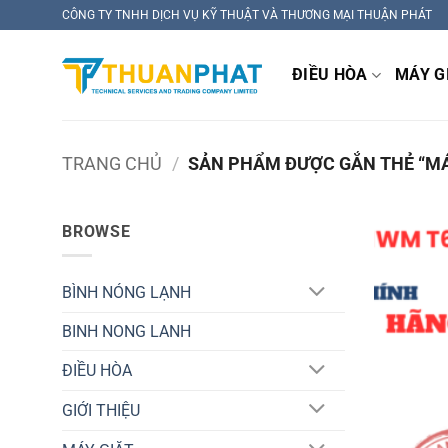
Bỏ
CÔNG TY TNHH DỊCH VỤ KỸ THUẬT VÀ THƯƠNG MẠI THUẬN PHÁT
qua
nội
ĐIỀU HÒA
MÁY G
dung
TRANG CHỦ
/
SẢN PHẨM ĐƯỢC GẮN THẺ “MÁY
BROWSE
BÌNH NÓNG LẠNH
BINH NONG LANH
ĐIỀU HÒA
GIỚI THIỆU