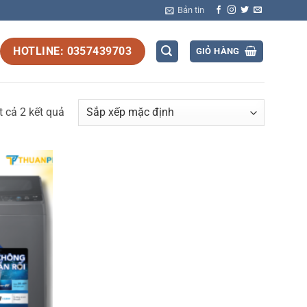
Bản tin
HOTLINE: 0357439703
GIỎ HÀNG
ất cả 2 kết quả