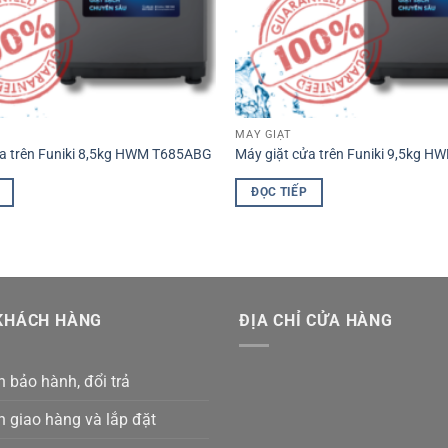
MÁY GIẶT
ửa trên Funiki 8,5kg HWM T685ABG
Máy giặt cửa trên Funiki 9,5kg 
ĐỌC TIẾP
KHÁCH HÀNG
ĐỊA CHỈ CỬA HÀNG
 bảo hành, đổi trả
h giao hàng và lắp đặt