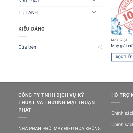
MÁY GIẶT
TỦ LẠNH
KIỂU DÁNG
MÁY GIẶT
Máy giặt c
Cửa trên
(2)
ĐỌC TIẾP
CÔNG TY TNHH DỊCH VỤ KỸ
HỖ TRỢ 
THUẬT VÀ THƯƠNG MẠI THUẬN
PHÁT
Chính sách
Chính sác
NHÀ PHÂN PHỐI MÁY ĐIỀU HÒA KHÔNG