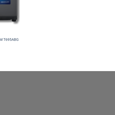
HWM T695ABG