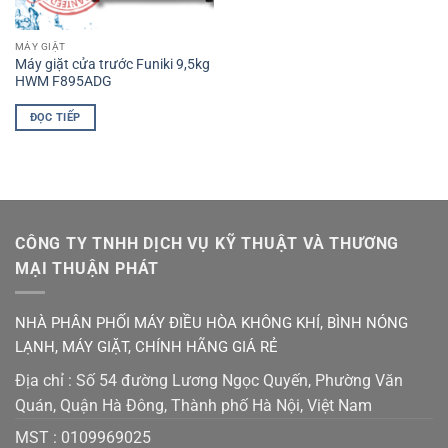
MÁY GIẶT
Máy giặt cửa trước Funiki 9,5kg
HWM F895ADG
ĐỌC TIẾP
CÔNG TY TNHH DỊCH VỤ KỸ THUẬT VÀ THƯƠNG
MẠI THUẬN PHÁT
NHÀ PHÂN PHỐI MÁY ĐIỀU HÒA KHÔNG KHÍ, BÌNH NÓNG
LẠNH, MÁY GIẶT, CHÍNH HÃNG GIÁ RẺ
Địa chỉ : Số 54 đường Lương Ngọc Quyến, Phường Văn
Quán, Quận Hà Đông, Thành phố Hà Nội, Việt Nam
MST :
0109969025