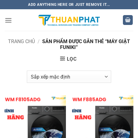
Bỏ
ADD ANYTHING HERE OR JUST REMOVE IT...
qua
nội
dung
TRANG CHỦ
/
SẢN PHẨM ĐƯỢC GẮN THẺ “MÁY GIẶT
FUNIKI”
LỌC