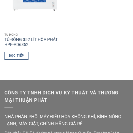
TỦ ĐÔNG
TỦ ĐÔNG 352 LÍT HÒA PHÁT
HPF-AD6352
ĐỌC TIẾP
CÔNG TY TNHH DỊCH VỤ KỸ THUẬT VÀ THƯƠNG
MẠI THUẬN PHÁT
NHÀ PHÂN PHỐI MÁY ĐIỀU HÒA KHÔNG KHÍ, BÌNH NÓNG
LẠNH, MÁY GIẶT, CHÍNH HÃNG GIÁ RẺ