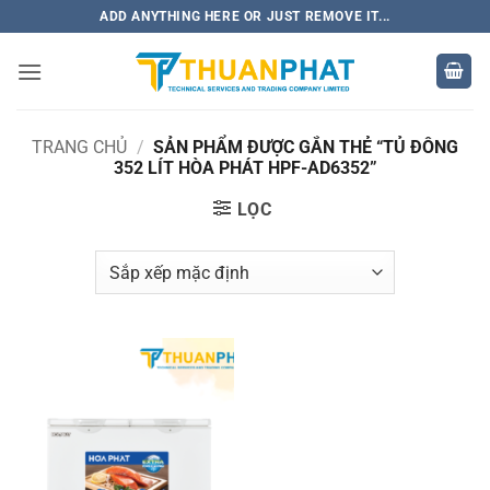
Bỏ
ADD ANYTHING HERE OR JUST REMOVE IT...
qua
nội
dung
TRANG CHỦ
/
SẢN PHẨM ĐƯỢC GẮN THẺ “TỦ ĐÔNG
352 LÍT HÒA PHÁT HPF-AD6352”
LỌC