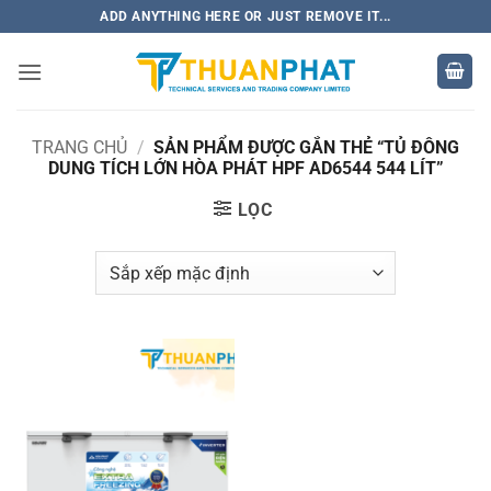
Bỏ
ADD ANYTHING HERE OR JUST REMOVE IT...
qua
nội
dung
TRANG CHỦ
/
SẢN PHẨM ĐƯỢC GẮN THẺ “TỦ ĐÔNG
DUNG TÍCH LỚN HÒA PHÁT HPF AD6544 544 LÍT”
LỌC