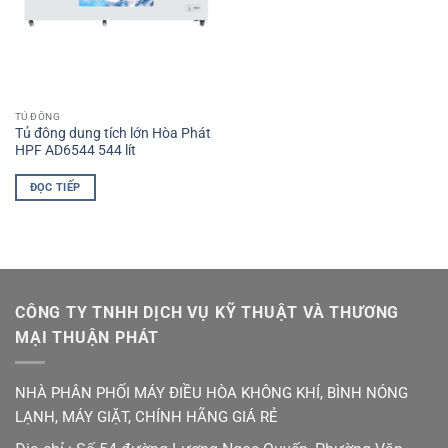
TỦ ĐÔNG
Tủ đông dung tích lớn Hòa Phát
HPF AD6544 544 lít
ĐỌC TIẾP
CÔNG TY TNHH DỊCH VỤ KỸ THUẬT VÀ THƯƠNG
MẠI THUẬN PHÁT
NHÀ PHÂN PHỐI MÁY ĐIỀU HÒA KHÔNG KHÍ, BÌNH NÓNG
LẠNH, MÁY GIẶT, CHÍNH HÃNG GIÁ RẺ