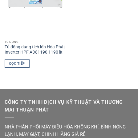
TỦ ĐÔNG
Tủ đông dung tích lớn Hòa Phát
Inverter HPF AD81190 1190 lít
ĐỌC TIẾP
CÔNG TY TNHH DỊCH VỤ KỸ THUẬT VÀ THƯƠNG
MẠI THUẬN PHÁT
NHÀ PHÂN PHỐI MÁY ĐIỀU HÒA KHÔNG KHÍ, BÌNH NÓNG
LẠNH, MÁY GIẶT, CHÍNH HÃNG GIÁ RẺ