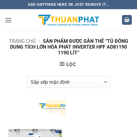
Bỏ
ADD ANYTHING HERE OR JUST REMOVE IT...
qua
nội
dung
TRANG CHỦ
/
SẢN PHẨM ĐƯỢC GẮN THẺ “TỦ ĐÔNG
DUNG TÍCH LỚN HÒA PHÁT INVERTER HPF AD81190
1190 LÍT”
LỌC