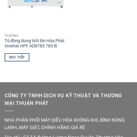
TỦ ĐÔNG
Tủ đông dung tích lớn Hòa Phát
Inverter HPF AD8783 783 lít
ĐỌC TIẾP
CÔNG TY TNHH DỊCH VỤ KỸ THUẬT VÀ THƯƠNG
MẠI THUẬN PHÁT
NHÀ PHÂN PHỐI MÁY ĐIỀU HÒA KHÔNG KHÍ, BÌNH NÓNG
LẠNH, MÁY GIẶT, CHÍNH HÃNG GIÁ RẺ