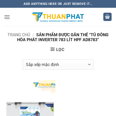
Bỏ
ADD ANYTHING HERE OR JUST REMOVE IT...
qua
nội
dung
TRANG CHỦ
/
SẢN PHẨM ĐƯỢC GẮN THẺ “TỦ ĐÔNG
HÒA PHÁT INVERTER 783 LÍT HPF AD8783”
LỌC