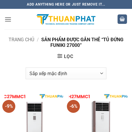
Bỏ
ADD ANYTHING HERE OR JUST REMOVE IT...
qua
nội
dung
TRANG CHỦ
/
SẢN PHẨM ĐƯỢC GẮN THẺ “TỦ ĐỨNG
FUNIKI 27000”
LỌC
-9%
-6%