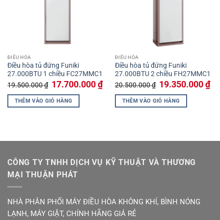
ĐIỀU HÒA
ĐIỀU HÒA
Điều hòa tủ đứng Funiki
Điều hòa tủ đứng Funiki
27.000BTU 1 chiều FC27MMC1
27.000BTU 2 chiều FH27MMC1
Giá
Giá
Giá
Giá
17.700.000
₫
19.350.000
₫
19.500.000
₫
20.500.000
₫
gốc
hiện
gốc
hiệ
là:
tại
là:
tại
THÊM VÀO GIỎ HÀNG
THÊM VÀO GIỎ HÀNG
19.500.000 ₫.
là:
20.500.000 ₫.
là:
17.700.000 ₫.
19.
CÔNG TY TNHH DỊCH VỤ KỸ THUẬT VÀ THƯƠNG
MẠI THUẬN PHÁT
NHÀ PHÂN PHỐI MÁY ĐIỀU HÒA KHÔNG KHÍ, BÌNH NÓNG
LẠNH, MÁY GIẶT, CHÍNH HÃNG GIÁ RẺ