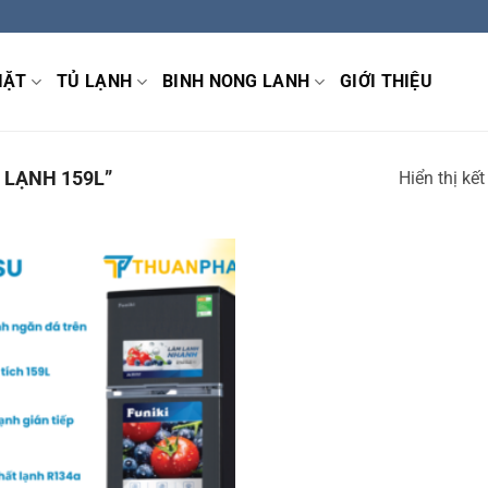
IẶT
TỦ LẠNH
BINH NONG LANH
GIỚI THIỆU
 LẠNH 159L”
Hiển thị kế