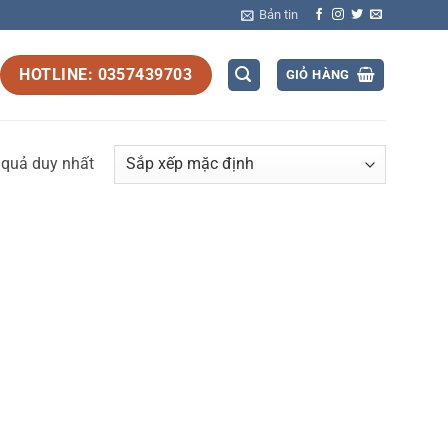
Bản tin
HOTLINE: 0357439703
GIỎ HÀNG
t quả duy nhất