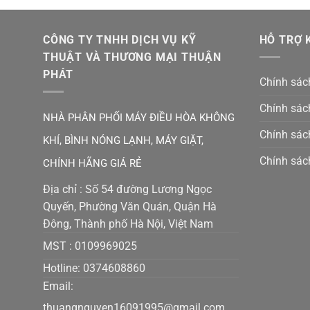
CÔNG TY TNHH DỊCH VỤ KỸ
HỖ TRỢ 
THUẬT VÀ THƯƠNG MẠI THUẬN
PHÁT
Chính sách
Chính sác
NHÀ PHÂN PHỐI MÁY ĐIỀU HÒA KHÔNG
Chính sác
KHÍ, BÌNH NÓNG LẠNH, MÁY GIẶT,
Chính sác
CHÍNH HÃNG GIÁ RẺ
Địa chỉ : Số 54 đường Lương Ngọc
Quyến, Phường Văn Quán, Quận Hà
Đông, Thành phố Hà Nội, Việt Nam
MST :
0109969025
Hotline: 0374608860
Email:
thuangnguyen16091995@gmail.co
m