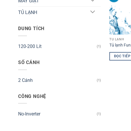
MÁY GIẶT
TỦ LẠNH
DUNG TÍCH
TỦ LẠNH
Tủ lạnh Fun
120-200 Lít
(1)
ĐỌC TIẾP
SỐ CÁNH
2 Cánh
(1)
CÔNG NGHỆ
No-Inverter
(1)