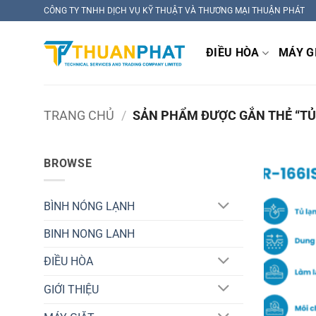
Bỏ
CÔNG TY TNHH DỊCH VỤ KỸ THUẬT VÀ THƯƠNG MẠI THUẬN PHÁT
qua
nội
ĐIỀU HÒA
MÁY G
dung
TRANG CHỦ
/
SẢN PHẨM ĐƯỢC GẮN THẺ “TỦ
BROWSE
BÌNH NÓNG LẠNH
BINH NONG LANH
ĐIỀU HÒA
GIỚI THIỆU