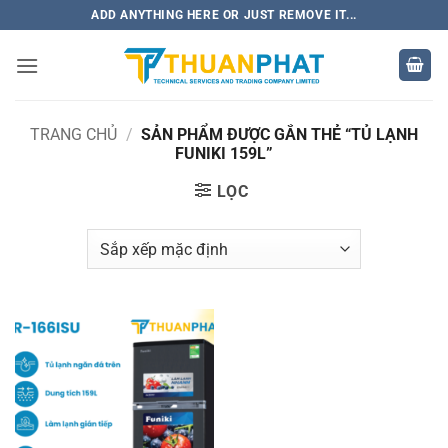
Bỏ
ADD ANYTHING HERE OR JUST REMOVE IT...
qua
nội
dung
TRANG CHỦ
/
SẢN PHẨM ĐƯỢC GẮN THẺ “TỦ LẠNH
FUNIKI 159L”
LỌC