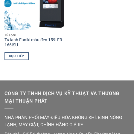
TỦ LẠNH
Tủ lạnh Funiki màu đen 159l FR-
166ISU
ĐỌC TIẾP
CÔNG TY TNHH DỊCH VỤ KỸ THUẬT VÀ THƯƠNG
MẠI THUẬN PHÁT
NHÀ PHÂN PHỐI MÁY ĐIỀU HÒA KHÔNG KHÍ, BÌNH NÓNG
LẠNH, MÁY GIẶT, CHÍNH HÃNG GIÁ RẺ