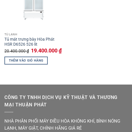
TỦ LẠNH
Tủ mát trưng bày Hòa Phát
HSR D6526 526 lít
Giá
Giá
19.400.000
₫
20.400.000
₫
gốc
hiện
là:
tại
THÊM VÀO GIỎ HÀNG
20.400.000 ₫.
là:
19.400.000 ₫.
CÔNG TY TNHH DỊCH VỤ KỸ THUẬT VÀ THƯƠNG
MẠI THUẬN PHÁT
NHÀ PHÂN PHỐI MÁY ĐIỀU HÒA KHÔNG KHÍ, BÌNH NÓNG
LẠNH, MÁY GIẶT, CHÍNH HÃNG GIÁ RẺ