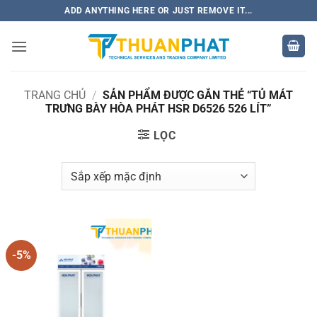
Bỏ
ADD ANYTHING HERE OR JUST REMOVE IT...
qua
nội
dung
TRANG CHỦ
/
SẢN PHẨM ĐƯỢC GẮN THẺ “TỦ MÁT
TRƯNG BÀY HÒA PHÁT HSR D6526 526 LÍT”
LỌC
-5%