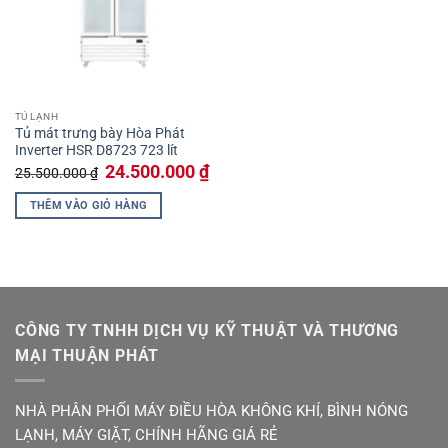
TỦ LẠNH
Tủ mát trưng bày Hòa Phát
Inverter HSR D8723 723 lít
Giá
Giá
24.500.000
₫
25.500.000
₫
gốc
hiện
là:
tại
THÊM VÀO GIỎ HÀNG
25.500.000 ₫.
là:
24.500.000 ₫.
CÔNG TY TNHH DỊCH VỤ KỸ THUẬT VÀ THƯƠNG
MẠI THUẬN PHÁT
NHÀ PHÂN PHỐI MÁY ĐIỀU HÒA KHÔNG KHÍ, BÌNH NÓNG
LẠNH, MÁY GIẶT, CHÍNH HÃNG GIÁ RẺ