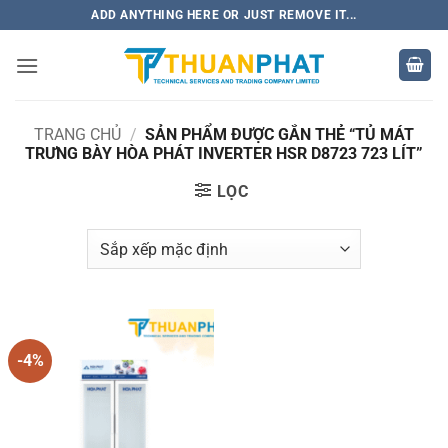
Bỏ
ADD ANYTHING HERE OR JUST REMOVE IT...
qua
nội
dung
TRANG CHỦ
/
SẢN PHẨM ĐƯỢC GẮN THẺ “TỦ MÁT
TRƯNG BÀY HÒA PHÁT INVERTER HSR D8723 723 LÍT”
LỌC
-4%