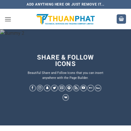
Bỏ
ADD ANYTHING HERE OR JUST REMOVE IT...
qua
nội
dung
SHARE & FOLLOW
ICONS
Beautiful Share and Follow Icons that you can insert
anywhere with the Page Builder.