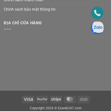
Chính sách bảo mật thông tin
ĐỊA CHỈ CỬA HÀNG
Visa
PayPal
Stripe
MasterCard
Cash
On
Copyright 2026 ©
Ezweb247.com
Delivery