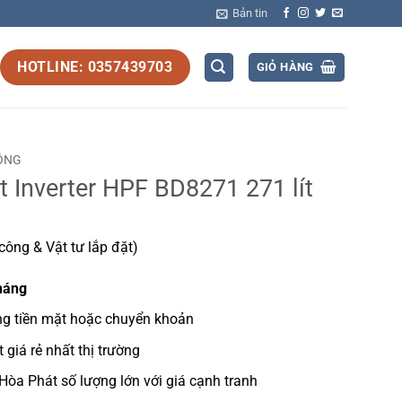
Bản tin
HOTLINE: 0357439703
GIỎ HÀNG
ÔNG
 Inverter HPF BD8271 271 lít
ông & Vật tư lắp đặt)
háng
ng tiền mặt hoặc chuyển khoản
t
giá rẻ nhất thị trường
 Hòa Phát
số lượng lớn với giá cạnh tranh