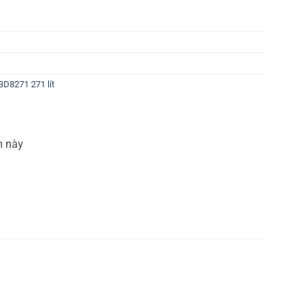
BD8271 271 lít
m này