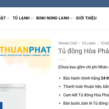
IẶT
TỦ LẠNH
BINH NONG LANH
GIỚI THIỆU
TRANG CHỦ
/
TỦ LẠNH
/
TỦ Đ
Tủ đông Hòa Phát
(Chưa bao gồm chi phí Nhân c
Bảo hành chính hãng
24 t
Thanh toán thuận tiện, bằ
Cam kết Tủ đông Hòa Phá
Bán buôn, bán lẻ Tủ đông