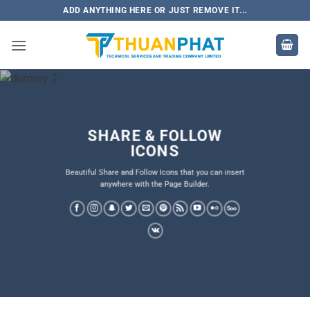
Bỏ
ADD ANYTHING HERE OR JUST REMOVE IT...
qua
nội
dung
SHARE & FOLLOW
ICONS
Beautiful Share and Follow Icons that you can insert
anywhere with the Page Builder.