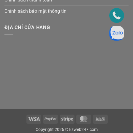
Chính sách bảo mật thông tin
ĐỊA CHỈ CỬA HÀNG
Visa
PayPal
Stripe
MasterCard
Cash
On
Copyright 2026 ©
Ezweb247.com
Delivery