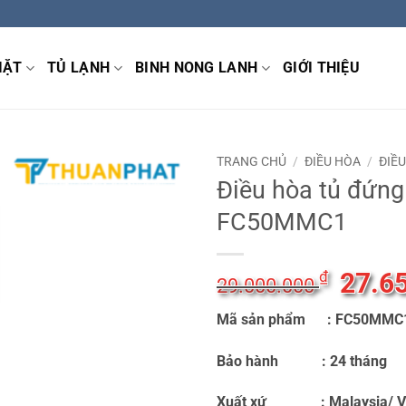
IẶT
TỦ LẠNH
BINH NONG LANH
GIỚI THIỆU
TRANG CHỦ
/
ĐIỀU HÒA
/
ĐIỀ
Điều hòa tủ đứng
FC50MMC1
Giá
27.6
₫
29.000.000
gốc
Mã sản phẩm
: FC50MMC
là:
29.000
Bảo hành
:
24 tháng
Xuất xứ
: Malaysia/ Vi