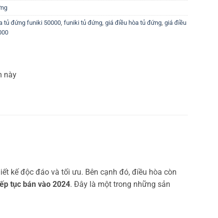
ứng
a tủ đứng funiki 50000
,
funiki tủ đứng
,
giá điều hòa tủ đứng
,
giá điều
000
m này
ết kế độc đáo và tối ưu. Bên cạnh đó, điều hòa còn
iếp tục bán vào 2024
. Đây là một trong những sản