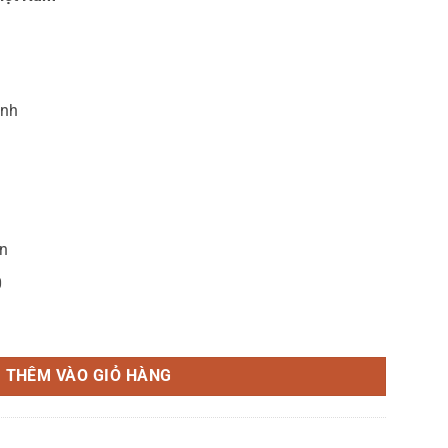
inh
ện
0
BTU 1 chiều FC50MMC1 số lượng
THÊM VÀO GIỎ HÀNG