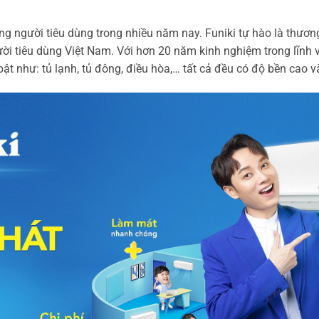
òng người tiêu dùng trong nhiều năm nay. Funiki tự hào là thươn
ười tiêu dùng Việt Nam. Với hơn 20 năm kinh nghiệm trong lĩnh 
như: tủ lạnh, tủ đông, điều hòa,… tất cả đều có độ bền cao và 