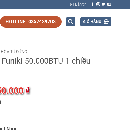
Bản tin
HOTLINE: 0357439703
GIỎ HÀNG
U HÒA TỦ ĐỨNG
 Funiki 50.000BTU 1 chiều
50.000
Giá
₫
hiện
1
tại
.000 ₫.
là:
27.650.000 ₫.
ệt Nam