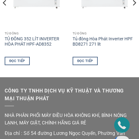
TỦ ĐÔNG
TỦ ĐÔNG
TỦ ĐÔNG 352 LÍT INVERTER
Tủ đông Hòa Phát Inverter HPF
HÒA PHÁT HPF-AD8352
BD8271 271 lít
ĐỌC TIẾP
ĐỌC TIẾP
CÔNG TY TNHH DỊCH VỤ KỸ THUẬT VÀ THƯƠNG
MẠI THUẬN PHÁT
NHÀ PHÂN PHỐI MÁY ĐIỀU HÒA KHÔNG KHÍ, BÌNH NÓNG
LẠNH, MÁY GIẶT, CHÍNH HÃNG GIÁ RẺ
Địa chỉ : Số 54 đường Lương Ngọc Quyến, Phường Văn