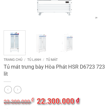
TRANG CHỦ
/
TỦ LẠNH
/
TỦ MÁT
Tủ mát trưng bày Hòa Phát HSR D6723 723
lít
Giá
22.300.000
Giá
₫
₫
23.300.000
gốc
hiện