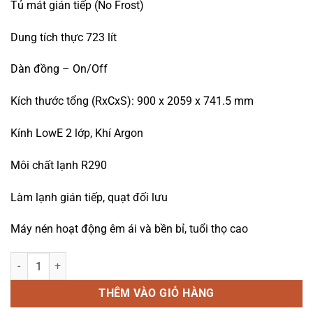
Tủ mát gián tiếp (No Frost)
là:
tại
23.300.000 ₫.
là:
Dung tích thực 723 lít
22.300.000
Dàn đồng – On/Off
Kích thước tổng (RxCxS): 900 x 2059 x 741.5 mm
Kính LowE 2 lớp, Khí Argon
Môi chất lạnh R290
Làm lạnh gián tiếp, quạt đối lưu
Máy nén hoạt động êm ái và bền bỉ, tuổi thọ cao
Tủ mát trưng bày Hòa Phát HSR D6723 723 lít số lượng
THÊM VÀO GIỎ HÀNG